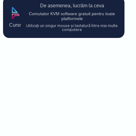
De asemenea, lucrăm la ceva
Comutator KVM software gratuit pentru toate
platformele
Cursr
Utilizați un singur mouse și tastatură între mai multe
computere
Contactați-ne
$