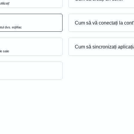
lizați'
Cum să vă conectați la cont
ontul dvs. eqMac
Cum să sincronizați aplicaț
le sale