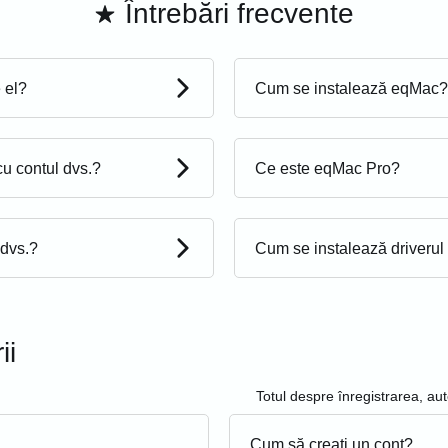
Întrebări frecvente
 el?
Cum se instalează eqMac?
cu contul dvs.?
Ce este eqMac Pro?
 dvs.?
Cum se instalează driveru
ii
Totul despre înregistrarea, aut
Cum să creați un cont?