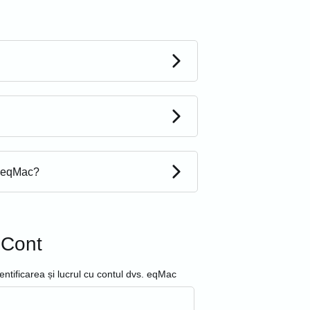
l eqMac?
Cont
entificarea și lucrul cu contul dvs. eqMac