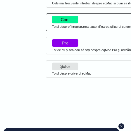
Cele mai frecvente întrebări despre eqMac și cum să îl uti
Cont
Totul despre înregistrarea, autentificarea și lucrul cu c
Pro
Tot ce ați putea dori să știți despre eqMac Pro și utilizări
Șofer
Totul despre driverul eqMac