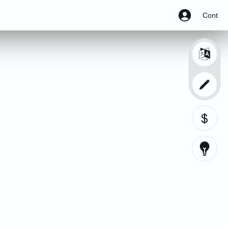
Cont
$