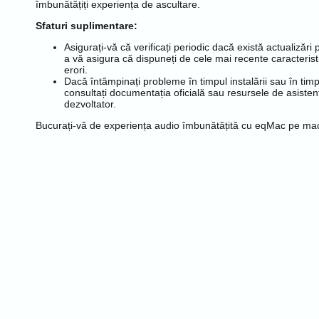
îmbunătățiți experiența de ascultare.
Sfaturi suplimentare:
Asigurați-vă că verificați periodic dacă există actualizăr
a vă asigura că dispuneți de cele mai recente caracteristi
erori.
Dacă întâmpinați probleme în timpul instalării sau în timpu
consultați documentația oficială sau resursele de asisten
dezvoltator.
Bucurați-vă de experiența audio îmbunătățită cu eqMac pe m