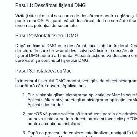
Pasul 1: Descărcați fișierul DMG
Vizitați site-ul oficial sau sursa de descărcare pentru eqMac și l
pentru macOS. Asigurați-vă că descărcați de la o sursă de încr
orice risc potențial de securitate.
Pasul 2: Montați fișierul DMG
După ce fișierul DMG este descărcat, localizați-l în folderul De
directorul în care browserul dvs. salvează fișierele descărcate. 
fișierul DMG pentru a-l monta. Această acțiune va deschide o 
care va afișa conținutul fișierului DMG.
Pasul 3: Instalarea eqMac
În interiorul fișierului DMG montat, veți găsi de obicei pictogra
scurtătură către dosarul Applications.
Pur și simplu glisați pictograma aplicației eqMac în scurtă
Aplicații. Alternativ, puteți glisa pictograma aplicației eqM
Aplicații din Finder.
macOS vă poate solicita să introduceți parola de adminis
autoriza instalarea. Introduceți parola și faceți clic pe "
pentru a continua instalarea.
După ce procesul de copiere este finalizat, navigați în fol