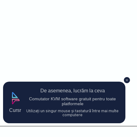
De asemenea, lucrăm la ceva
Comutator KVM software gratuit pentru toate
platformele
Cursr
Utilizați un singur mouse și tastatură între mai multe
computere