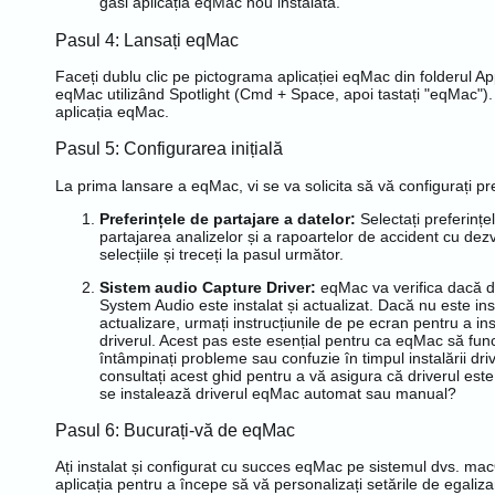
găsi aplicația eqMac nou instalată.
Pasul 4: Lansați eqMac
Faceți dublu clic pe pictograma aplicației eqMac din folderul Ap
eqMac utilizând Spotlight (Cmd + Space, apoi tastați "eqMac").
aplicația eqMac.
Pasul 5: Configurarea inițială
La prima lansare a eqMac, vi se va solicita să vă configurați pre
Preferințele de partajare a datelor:
Selectați preferințel
partajarea analizelor și a rapoartelor de accident cu dezv
selecțiile și treceți la pasul următor.
Sistem audio Capture Driver:
eqMac va verifica dacă d
System Audio este instalat și actualizat. Dacă nu este ins
actualizare, urmați instrucțiunile de pe ecran pentru a in
driverul. Acest pas este esențial pentru ca eqMac să fun
întâmpinați probleme sau confuzie în timpul instalării dri
consultați acest ghid pentru a vă asigura că driverul este
se instalează driverul eqMac automat sau manual?
Pasul 6: Bucurați-vă de eqMac
Ați instalat și configurat cu succes eqMac pe sistemul dvs. ma
aplicația pentru a începe să vă personalizați setările de egaliza