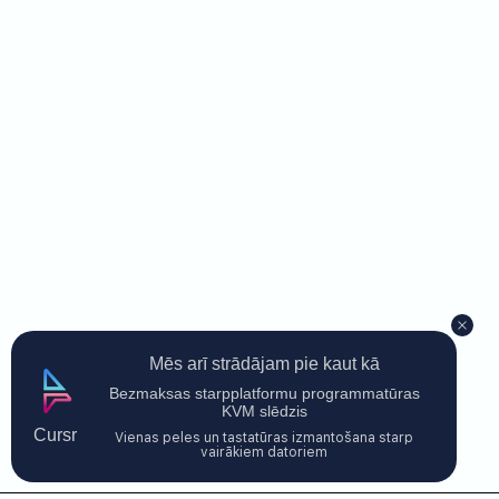
Mēs arī strādājam pie kaut kā
Bezmaksas starpplatformu programmatūras
KVM slēdzis
Cursr
Vienas peles un tastatūras izmantošana starp
vairākiem datoriem