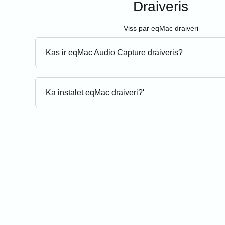
Draiveris
Viss par eqMac draiveri
Kas ir eqMac Audio Capture draiveris?
Kā instalēt eqMac draiveri?'