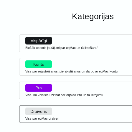
Kategorijas
Vispārīgi
Biežāk uzdotie jautājumi par eqMac un tā lietošanu'
Konts
Viss par reģistrēšanos, pierakstīšanos un darbu ar eqMac kontu
Pro
Viss, ko vēlaties uzzināt par eqMac Pro un tā lietojumu
Draiveris
Viss par eqMac draiveri