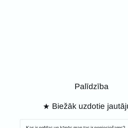
Palīdzība
Biežāk uzdotie jautā
Kas ir eqMac un kāpēc man tas ir nepieciešams?