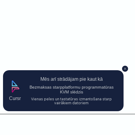
Mēs arī strādājam pie kaut kā
Bezmaksas starpplatformu programmatūras
KVM slēdzis
Cursr
Vienas peles un tastatūras izmantošana starp
vairākiem datoriem