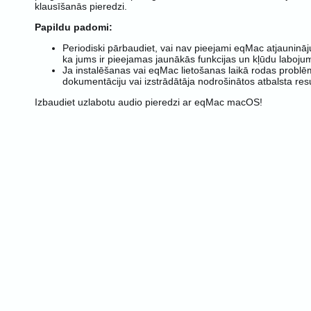
klausīšanās pieredzi.
Papildu padomi:
Periodiski pārbaudiet, vai nav pieejami eqMac atjaunināju
ka jums ir pieejamas jaunākās funkcijas un kļūdu labojum
Ja instalēšanas vai eqMac lietošanas laikā rodas problēma
dokumentāciju vai izstrādātāja nodrošinātos atbalsta res
Izbaudiet uzlabotu audio pieredzi ar eqMac macOS!