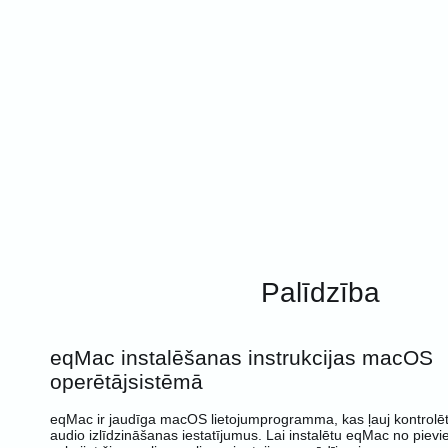
Palīdzība
eqMac instalēšanas instrukcijas macOS
operētājsistēmā
eqMac ir jaudīga macOS lietojumprogramma, kas ļauj kontrolēt
audio izlīdzināšanas iestatījumus. Lai instalētu eqMac no pievi