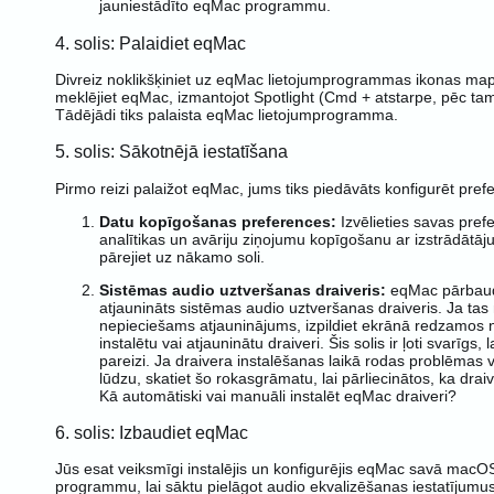
jauniestādīto eqMac programmu.
4. solis: Palaidiet eqMac
Divreiz noklikšķiniet uz eqMac lietojumprogrammas ikonas m
meklējiet eqMac, izmantojot Spotlight (Cmd + atstarpe, pēc tam
Tādējādi tiks palaista eqMac lietojumprogramma.
5. solis: Sākotnējā iestatīšana
Pirmo reizi palaižot eqMac, jums tiks piedāvāts konfigurēt pref
Datu kopīgošanas preferences:
Izvēlieties savas pref
analītikas un avāriju ziņojumu kopīgošanu ar izstrādātāju.
pārejiet uz nākamo soli.
Sistēmas audio uztveršanas draiveris:
eqMac pārbaudīs
atjaunināts sistēmas audio uztveršanas draiveris. Ja tas n
nepieciešams atjauninājums, izpildiet ekrānā redzamos n
instalētu vai atjauninātu draiveri. Šis solis ir ļoti svarīgs
pareizi. Ja draivera instalēšanas laikā rodas problēmas 
lūdzu, skatiet šo rokasgrāmatu, lai pārliecinātos, ka draive
Kā automātiski vai manuāli instalēt eqMac draiveri?
6. solis: Izbaudiet eqMac
Jūs esat veiksmīgi instalējis un konfigurējis eqMac savā macOS
programmu, lai sāktu pielāgot audio ekvalizēšanas iestatījumu