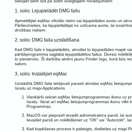
sekojiet šiem soli pa solim sniegtajiem norādījumiem:
1. solis: Lejupielādēt DMG failu
Apmeklējiet eqMac oficiālo vietni vai lejupielādes avotu un at
Pārliecinieties, ka lejupielādējat no uzticama avota, lai izvairī
drošības riskiem.
2. solis: DMG faila uzstādīšana
Kad DMG fails ir lejupielādēts, atrodiet to lejupielādes mapē vai
pārlūkprogramma saglabā lejupielādētos failus. Divreiz noklikšķi
to pievienotu. Šī darbība atvērs jaunu Finder logu, kurā būs 
saturs.
3. solis: Instalējiet eqMac
Uzstādītā DMG faila iekšpusē parasti atrodas eqMac lietojum
īsceļu uz mapi Applications.
Vienkārši velciet eqMac lietojumprogrammas ikonu uz
īsceļu. Varat arī eqMac lietojumprogrammas ikonu vilkt t
Programmas.
MacOS var pieprasīt ievadīt administratora paroli, lai aut
Ievadiet paroli un noklikšķiniet uz "OK" vai "Autorizēt", la
Kad kopēšanas process ir pabeigts, dodieties uz mapi P