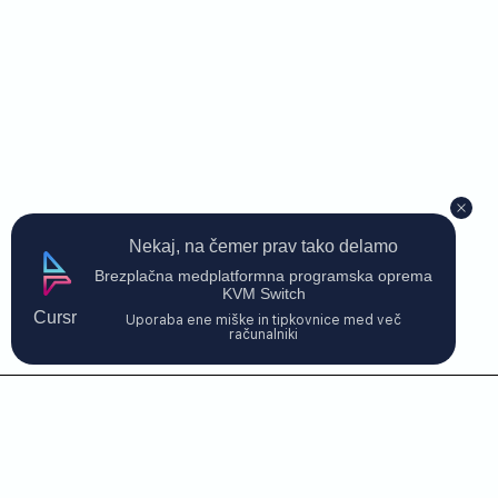
Nekaj, na čemer prav tako delamo
Brezplačna medplatformna programska oprema
KVM Switch
Cursr
Uporaba ene miške in tipkovnice med več
računalniki