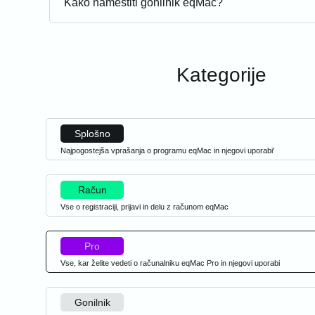
Kako namestiti gonilnik eqMac?'
Kategorije
Splošno
Najpogostejša vprašanja o programu eqMac in njegovi uporabi'
Račun
Vse o registraciji, prijavi in delu z računom eqMac
Pro
Vse, kar želite vedeti o računalniku eqMac Pro in njegovi uporabi
Gonilnik