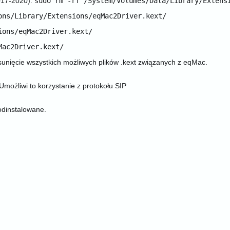
017-2020):
sudo rm -rf /System/Volumes/Data/Library/Extens
ons/Library/Extensions/eqMac2Driver.kext/
ions/eqMac2Driver.kext/
Mac2Driver.kext/
sunięcie wszystkich możliwych plików .kext związanych z eqMac.
Umożliwi to korzystanie z protokołu SIP
odinstalowane.