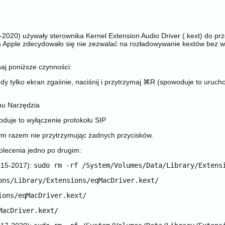
-2020) używały sterownika Kernel Extension Audio Driver (.kext) do 
a Apple zdecydowało się nie zezwalać na rozładowywanie kextów bez w
aj poniższe czynności:
 tylko ekran zgaśnie, naciśnij i przytrzymaj ⌘R (spowoduje to uruch
nu Narzędzia
uje to wyłączenie protokołu SIP
 razem nie przytrzymując żadnych przycisków.
olecenia jedno po drugim:
015-2017):
sudo rm -rf /System/Volumes/Data/Library/Extens
ons/Library/Extensions/eqMacDriver.kext/
ions/eqMacDriver.kext/
MacDriver.kext/