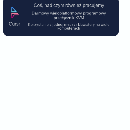
Coś, nad czym również pracujemy
Darmowy wieloplatformowy programowy
przełącznik KVM
Cursr
Korzystanie z jednej myszy i klawiatury na wielu
komputerach
Kontakt
$