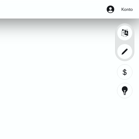
Konto
$