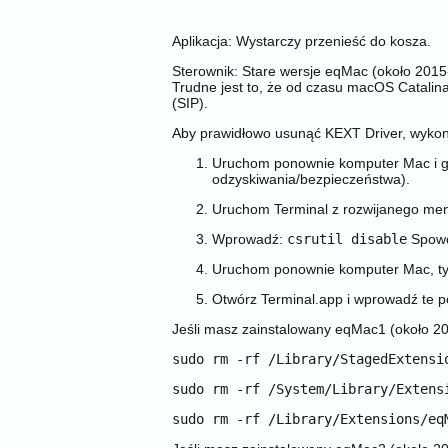
Aplikacja: Wystarczy przenieść do kosza.
Sterownik: Stare wersje eqMac (około 2015
Trudne jest to, że od czasu macOS Catalin
(SIP).
Aby prawidłowo usunąć KEXT Driver, wykon
Uruchom ponownie komputer Mac i gdy
odzyskiwania/bezpieczeństwa).
Uruchom Terminal z rozwijanego me
Wprowadź:
csrutil disable
Spowod
Uruchom ponownie komputer Mac, tym
Otwórz Terminal.app i wprowadź te p
Jeśli masz zainstalowany eqMac1 (około 2
sudo rm -rf /Library/StagedExtensi
sudo rm -rf /System/Library/Extens
sudo rm -rf /Library/Extensions/eq