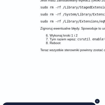
Jeśli masz zainstalowany eqMac2 (około 2
sudo rm -rf /Library/StagedExtensi
sudo rm -rf /System/Library/Extens
sudo rm -rf /Library/Extensions/eq
Zignoruj ewentualne błędy. Spowoduje to u
Wykonaj kroki 1 i 2
Tym razem wpisz:
csrutil enable
Reboot
Teraz wszystkie sterowniki powinny zostać 