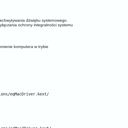
przechwytywania dźwięku systemowego.
yłączania ochrony integralności systemu
omienie komputera w trybie
ions/eqMacDriver.kext/