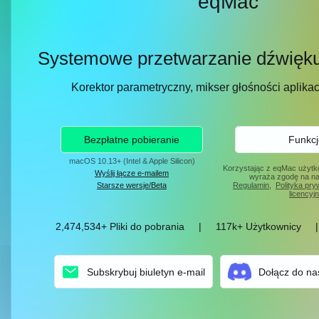
eqMac
Systemowe przetwarzanie dźwięk
Korektor parametryczny, mikser głośności aplikacji 
Bezpłatne pobieranie
Funkcj
macOS 10.13+ (Intel & Apple Silicon)
Korzystając z eqMac użytk
Wyślij łącze e-mailem
wyraża zgodę na na
Starsze wersje/Beta
Regulamin
,
Polityka pry
licencyj
2,474,534+ Pliki do pobrania
|
117k+ Użytkownicy
|
Subskrybuj biuletyn e-mail
Dołącz do na