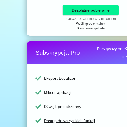
Bezpłatne pobieranie
macOS 10.13+ (Intel & Apple Silicon)
Wyślij łącze e-mailem
Starsze wersje/Beta
$
Począwszy od
Subskrypcja Pro
lu
Ekspert Equalizer
Mikser aplikacji
Dźwięk przestrzenny
Dostęp do wszystkich funkcji