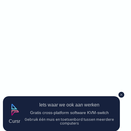
Iets waar we ook aan werken
Gratis cross-platform software KVM-switch
Gebruik één muis en toetsenbord tussen meerdere
Cursr
computers