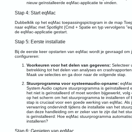
nieuw geïnstalleerde eqMac-applicatie te vinden.
Stap 4: Start eqMac
Dubbelklik op het eqMac toepassingspictogram in de map Toe
naar eqMac met Spotlight (Cmd + Spatie en typ vervolgens "e
de eqMac-applicatie gestart.
Stap 5: Eerste installatie
Bij de eerste keer opstarten van eqMac wordt je gevraagd om 
configureren:
Voorkeuren voor het delen van gegevens:
Selecteer 
betrekking tot het delen van analyses en crashrapporten
Maak uw selecties en ga door naar de volgende stap.
Stuurprogramma voor systeemaudio-opname:
eqMac 
System Audio capture stuurprogramma is geïnstalleerd en
het niet is geïnstalleerd of moet worden bijgewerkt, vol
op het scherm om het stuurprogramma te installeren of b
stap is cruciaal voor een goede werking van eqMac. Als 
verwarring ondervindt tijdens de installatie van het st
dan deze handleiding om er zeker van te zijn dat het s
is geïnstalleerd:
Hoe eqMac stuurprogramma automatisc
installeren?
Stap 6: Genieten van eqMac