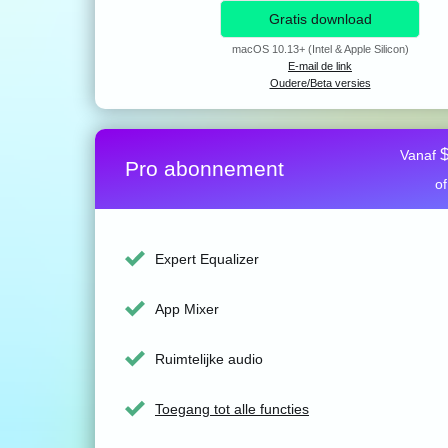
Gratis download
macOS 10.13+ (Intel & Apple Silicon)
E-mail de link
Oudere/Beta versies
Vanaf
Pro abonnement
o
Expert Equalizer
App Mixer
Ruimtelijke audio
Toegang tot alle functies