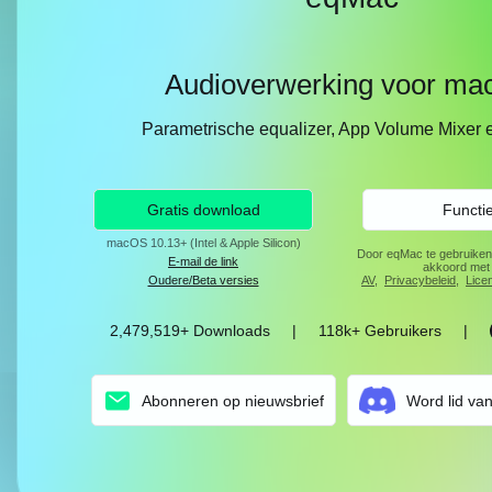
Audioverwerking voor m
Parametrische equalizer, App Volume Mixer e
Gratis download
Functi
macOS 10.13+ (Intel & Apple Silicon)
Door eqMac te gebruiken
E-mail de link
akkoord met
Oudere/Beta versies
AV
,
Privacybeleid
,
Lice
2,479,519+ Downloads
|
118k+ Gebruikers
|
Abonneren op nieuwsbrief
Word lid va