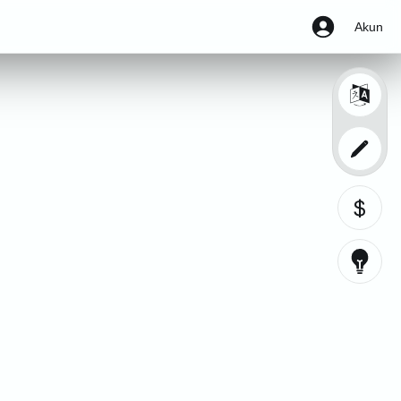
Akun
$