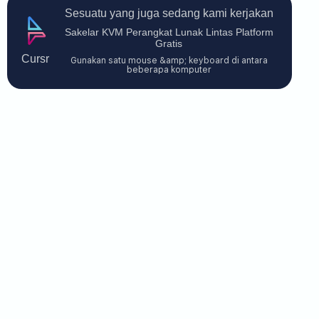
Sesuatu yang juga sedang kami kerjakan
Sakelar KVM Perangkat Lunak Lintas Platform
Gratis
Cursr
Gunakan satu mouse &amp; keyboard di antara
beberapa komputer
Hubungi Kami
$