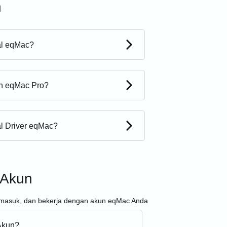
n
al eqMac?
n eqMac Pro?
l Driver eqMac?
Akun
 masuk, dan bekerja dengan akun eqMac Anda
Akun?