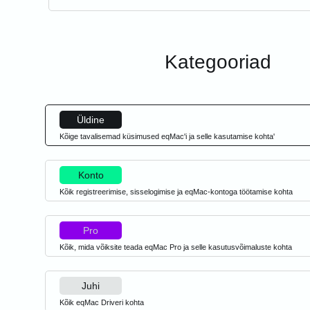
Kategooriad
Üldine
Kõige tavalisemad küsimused eqMac'i ja selle kasutamise kohta'
Konto
Kõik registreerimise, sisselogimise ja eqMac-kontoga töötamise kohta
Pro
Kõik, mida võiksite teada eqMac Pro ja selle kasutusvõimaluste kohta
Juhi
Kõik eqMac Driveri kohta