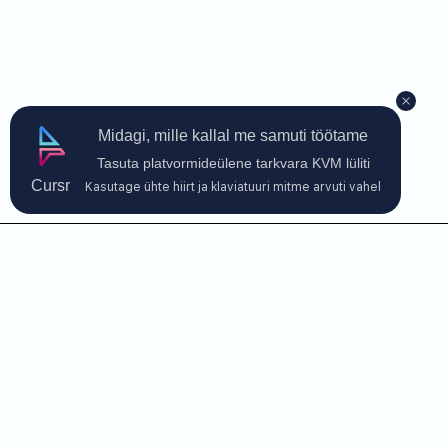
Midagi, mille kallal me samuti töötame
Tasuta platvormideülene tarkvara KVM lüliti
Cursr
Kasutage ühte hiirt ja klaviatuuri mitme arvuti vahel
Võtke meiega ühendust