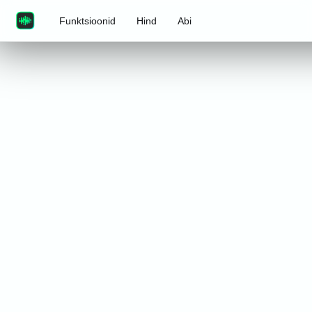
Funktsioonid
Hind
Abi