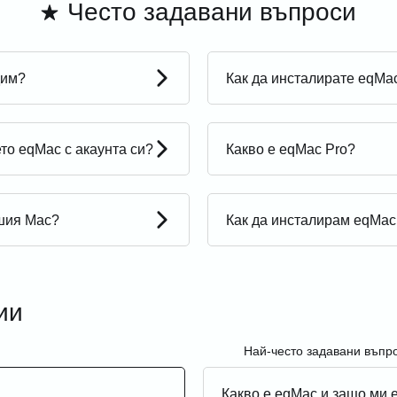
Често задавани въпроси
дим?
Как да инсталирате eqMa
то eqMac с акаунта си?
Какво е eqMac Pro?
ашия Mac?
Как да инсталирам eqMac 
ии
Най-често задавани въпрос
Какво е eqMac и защо ми 