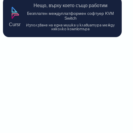
Нещо, върху което също работим
Безплатен междуплатформен софтуер KVM
Switch
Cursr
Използване на една мишка и клавиатура между
няколко компютъра
Свържете се с нас
$