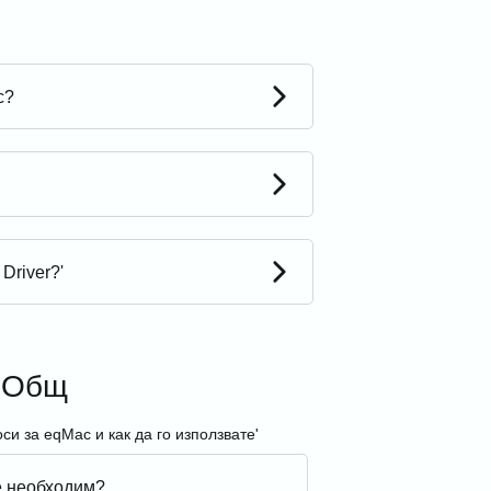
c?
Driver?'
Общ
и за eqMac и как да го използвате'
е необходим?