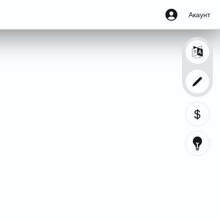
Акаунт
$