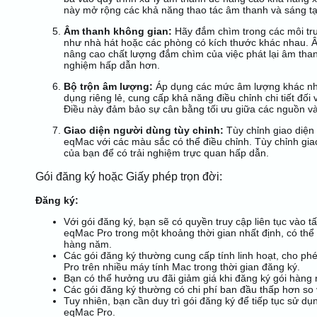
này mở rộng các khả năng thao tác âm thanh và sáng tạ
Âm thanh không gian:
Hãy đắm chìm trong các môi tr
như nhà hát hoặc các phòng có kích thước khác nhau. 
nâng cao chất lượng đắm chìm của việc phát lại âm thanh
nghiệm hấp dẫn hơn.
Bộ trộn âm lượng:
Áp dụng các mức âm lượng khác nh
dụng riêng lẻ, cung cấp khả năng điều chỉnh chi tiết đối
Điều này đảm bảo sự cân bằng tối ưu giữa các nguồn v
Giao diện người dùng tùy chỉnh:
Tùy chỉnh giao diện
eqMac với các màu sắc có thể điều chỉnh. Tùy chỉnh giao
của bạn để có trải nghiệm trực quan hấp dẫn.
Gói đăng ký hoặc Giấy phép trọn đời:
Đăng ký:
Với gói đăng ký, bạn sẽ có quyền truy cập liên tục vào t
eqMac Pro trong một khoảng thời gian nhất định, có thể
hàng năm.
Các gói đăng ký thường cung cấp tính linh hoạt, cho p
Pro trên nhiều máy tính Mac trong thời gian đăng ký.
Bạn có thể hưởng ưu đãi giảm giá khi đăng ký gói hàng
Các gói đăng ký thường có chi phí ban đầu thấp hơn so v
Tuy nhiên, bạn cần duy trì gói đăng ký để tiếp tục sử dụ
eqMac Pro.