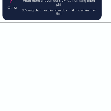
Phần mềm chuyển đổi KVM đa nền tảng miễn
phí
Cursr
Sử dụng chuột và bàn phím duy nhất cho nhiều máy
tính
Liên hệ với chúng tôi
$