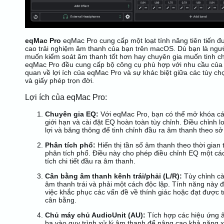
eqMac Pro
eqMac Pro cung cấp một loạt tính năng tiên tiến đ
cao trải nghiệm âm thanh của bạn trên macOS. Dù bạn là ngư
muốn kiểm soát âm thanh tốt hơn hay chuyên gia muốn tinh ch
eqMac Pro đều cung cấp bộ công cụ phù hợp với nhu cầu của 
quan về lợi ích của eqMac Pro và sự khác biệt giữa các tùy c
và giấy phép trọn đời.
Lợi ích của eqMac Pro:
Chuyên gia EQ:
Với eqMac Pro, bạn có thể mở khóa cá
giới hạn và cài đặt EQ hoàn toàn tùy chỉnh. Điều chỉnh lo
lợi và băng thông để tinh chỉnh đầu ra âm thanh theo sở
Phân tích phổ:
Hiển thị tần số âm thanh theo thời gian 
phân tích phổ. Điều này cho phép điều chỉnh EQ một cá
tích chi tiết đầu ra âm thanh.
Cân bằng âm thanh kênh trái/phải (L/R):
Tùy chỉnh cà
âm thanh trái và phải một cách độc lập. Tính năng này đ
việc khắc phục các vấn đề về thính giác hoặc đạt được 
cân bằng.
Chủ máy chủ AudioUnit (AU):
Tích hợp các hiệu ứng 
ba vào quy trình xử lý âm thanh để nâng cao khả năng xử