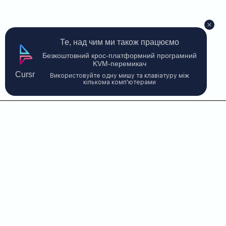
Те, над чим ми також працюємо
Безкоштовний крос-платформний програмний
KVM-перемикач
Cursr
Використовуйте одну мишу та клавіатуру між
кількома комп'ютерами
Зв'яжіться з нами