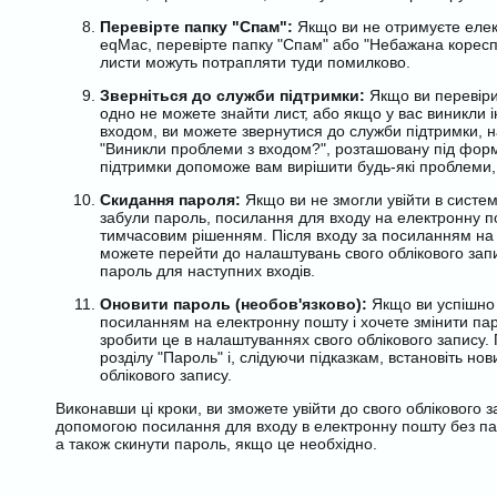
Перевірте папку "Спам":
Якщо ви не отримуєте елект
eqMac, перевірте папку "Спам" або "Небажана кореспо
листи можуть потрапляти туди помилково.
Зверніться до служби підтримки:
Якщо ви перевіри
одно не можете знайти лист, або якщо у вас виникли 
входом, ви можете звернутися до служби підтримки, 
"Виникли проблеми з входом?", розташовану під фор
підтримки допоможе вам вирішити будь-які проблеми, 
Скидання пароля:
Якщо ви не змогли увійти в систем
забули пароль, посилання для входу на електронну п
тимчасовим рішенням. Після входу за посиланням на
можете перейти до налаштувань свого облікового зап
пароль для наступних входів.
Оновити пароль (необов'язково):
Якщо ви успішно 
посиланням на електронну пошту і хочете змінити па
зробити це в налаштуваннях свого облікового запису.
розділу "Пароль" і, слідуючи підказкам, встановіть но
облікового запису.
Виконавши ці кроки, ви зможете увійти до свого облікового 
допомогою посилання для входу в електронну пошту без па
а також скинути пароль, якщо це необхідно.