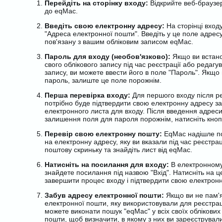
Перейдіть на сторінку входу:
Відкрийте веб-браузер
до eqMac
.
Введіть свою електронну адресу:
На сторінці вход
"Адреса електронної пошти". Введіть у це поле адрес
пов'язану з вашим обліковим записом eqMac.
Пароль для входу (необов'язково):
Якщо ви встан
свого облікового запису під час реєстрації або редагу
запису, ви можете ввести його в поле "Пароль". Якщо 
пароль, залиште це поле порожнім.
Перша перевірка входу:
Для першого входу після ре
потрібно буде підтвердити свою електронну адресу з
електронного листа для входу. Після введення адреси
залишення поля для пароля порожнім, натисніть кнопк
Перевір свою електронну пошту:
EqMac надішле п
на електронну адресу, яку ви вказали під час реєстрац
поштову скриньку та знайдіть лист від eqMac.
Натисніть на посилання для входу:
В електронному 
знайдете посилання під назвою "Вхід". Натисніть на 
завершити процес входу і підтвердити свою електронн
Забув адресу електронної пошти:
Якщо ви не пам'
електронної пошти, яку використовували для реєстрац
можете виконати пошук "eqMac" у всіх своїх облікових
пошти, щоб визначити, в якому з них ви зареєструвал