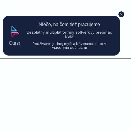
Niečo, na čom tiež pracujeme
Bezplatný multiplatformný softvérový prepínač
KVM
Cursr
Používanie jednej myši a klávesnice medzi
viacerými počítačmi
Kontaktujte nás