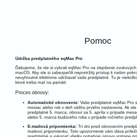
Pomoc
Údržba predplatného eqMac Pro
Ďakujeme, že ste si vybrali eqMac Pro na zlepšenie zvukových
macOS. Aby ste si zabezpečili nepretržitý prístup k našim pokr
nevyhnutné efektívne udržiavať vaše predplatné. Tu je niekoľk
ktoré treba mať na pamäti:
Proces obnovy:
Automatické obnovenie:
Vaše predplatné eqMac Pro s
mesiac alebo rok v deň vášho prvého nastavenia. Ak ste n
predplatné 5. marca, obnoví sa 5. apríla v prípade me
alebo 5. marca budúceho roka v prípade ročného predp
E-mailová pripomienka:
Tri dni pred obnovením predpl
mailovú pripomienku. Toto upozornenie vám dáva príležit
predplatné a vykonať všetky potrebné úpravy vrátane p