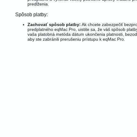
predĺženia.
Spôsob platby:
Zachovať spôsob platby:
Ak chcete zabezpečiť bezpr
predplatného eqMac Pro, uistite sa, že váš spôsob platb
vaša platobná metóda dátum ukončenia platnosti, bezodkl
aby ste zabránili prerušeniu prístupu k eqMac Pro.