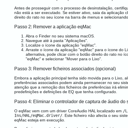
Antes de prosseguir com o processo de desinstalação, certifi
não está a ser executado. Se estiver ativo, saia da aplicação 
direito do rato no seu ícone na barra de menus e selecionand
Passo 2: Remover a aplicação eqMac
Abra o Finder no seu sistema macOS.
Navegue até à pasta "Aplicações".
Localize o ícone da aplicação "eqMac".
Arraste o ícone da aplicação "eqMac" para o ícone do L
alternativa, pode clicar com o botão direito do rato no í
"eqMac" e selecionar "Mover para o Lixo".
Passo 3: Remover ficheiros associados (opcional)
Embora a aplicação principal tenha sido movida para o Lixo, al
preferências associados podem ainda permanecer no seu sis
atenção que a remoção dos ficheiros de preferências irá elimi
predefinições e definições de EQ que tenha configurado.
Passo 4: Eliminar o controlador de captura de áudio do 
O eqMac vem com um driver CoreAudio HAL localizado em
/L
Ins/HAL/eqMac.driver/
. Este ficheiro não afecta o seu si
eqMac esteja em execução.