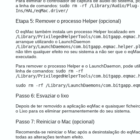
Para eliminar o controlador de captura de áudio do sistema, po
a linha de comandos:
sudo rm -rf /Library/Audio/Plug-
Ins/HAL/eqMac.driver/
Etapa 5: Remover o processo Helper (opcional)
O eqMac também instala um processo Helper localizado em
/Library/PrivilegedHelperTools/com.bitgapp.eqmac.
arranque utilizando o LaunchDaemon
/Library/LaunchDaemons/com.bitgapp.eqmac.helper.p
não têm qualquer efeito no seu sistema a não ser que o eqMac
executado.
Para remover o processo Helper e o LaunchDaemon, pode utili
linha de comandos:
sudo rm -rf
/Library/PrivilegedHelperTools/com.bitgapp.eqmac.
sudo rm -rf /Library/LaunchDaemons/com.bitgapp.eq
Passo 6: Esvaziar o lixo
Depois de ter removido a aplicação eqMac e quaisquer ficheir
o Lixo para os eliminar permanentemente do seu sistema.
Passo 7: Reiniciar o Mac (opcional)
Recomenda-se reiniciar o Mac após a desinstalação do eqMac
todas as alterações tenham efeito.