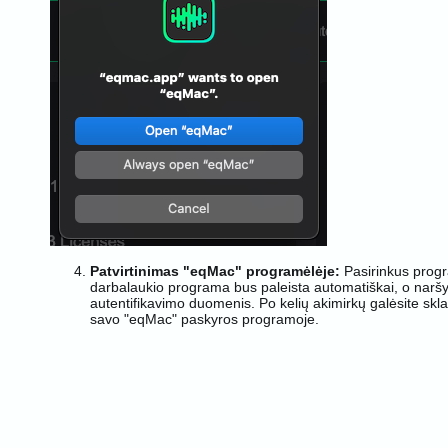
Patvirtinimas "eqMac" programėlėje:
Pasirinkus prog
darbalaukio programa bus paleista automatiškai, o narš
autentifikavimo duomenis. Po kelių akimirkų galėsite sklan
savo "eqMac" paskyros programoje.