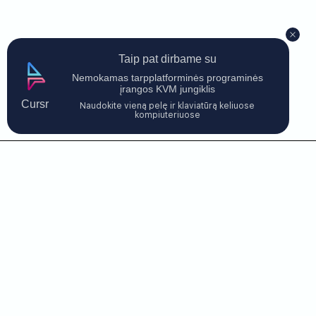
Taip pat dirbame su
Nemokamas tarpplatforminės programinės
įrangos KVM jungiklis
Cursr
Naudokite vieną pelę ir klaviatūrą keliuose
kompiuteriuose
Susisiekite su mumis