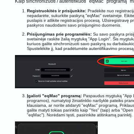
Kaip sinchronizuoti / autentifikuoti "eqMac" programą 
Registruokitės ir prisijunkite:
Pradėkite nuo
registraci
nepadarėte, sukurkite paskyrą "eqMac" svetainėje. Eikite
puslapis
ir atlikite registracijos procesą. Užsiregistravę pr
paskyros naudodami savo prisijungimo duomenis.
Prisijungimas prie programėlės:
Su savo paskyra
pris
svetainėje raskite žalią mygtuką "App Login". Šis mygtukas
kuriuos galite sinchronizuoti savo paskyrą su darbalauk
Spustelėkite jį, kad pradėtumėte autentifikavimo procesą
Įgalioti "eqMac" programą:
Paspaudus mygtuką "App Log
programos), numatytoji žiniatinklio naršyklė pateiks pra
klausiama, ar norite atidaryti "eqMac" programą. Prikla
galite matyti tokias parinktis kaip "Yes" (taip) arba "Open
"eqMac"). Norėdami tęsti, pasirinkite atitinkamą parinktį.