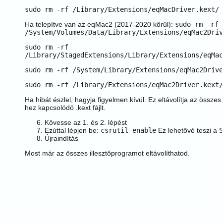
sudo rm -rf /Library/Extensions/eqMacDriver.kext/
Ha telepítve van az eqMac2 (2017-2020 körül):
sudo rm -rf
/System/Volumes/Data/Library/Extensions/eqMac2Dri
sudo rm -rf
/Library/StagedExtensions/Library/Extensions/eqMa
sudo rm -rf /System/Library/Extensions/eqMac2Driv
sudo rm -rf /Library/Extensions/eqMac2Driver.kext
Ha hibát észlel, hagyja figyelmen kívül. Ez eltávolítja az össz
hez kapcsolódó .kext fájlt.
Kövesse az 1. és 2. lépést
Ezúttal lépjen be:
csrutil enable
Ez lehetővé teszi a 
Újraindítás
Most már az összes illesztőprogramot eltávolíthatod.