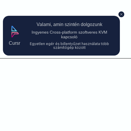
Valami, amin szintén dolgozunk
Ingyenes Cross-platform szoftveres KVM
kapcsoló
Cursr
Egyetlen egér és billentyűzet használata több
számítógép között
Kapcsolatfelvétel