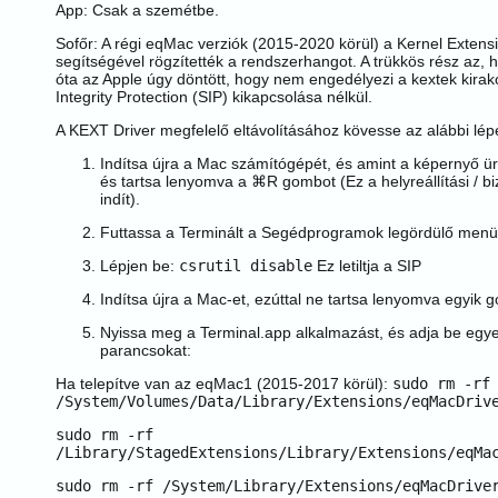
App: Csak a szemétbe.
Sofőr: A régi eqMac verziók (2015-2020 körül) a Kernel Extensi
segítségével rögzítették a rendszerhangot. A trükkös rész az,
óta az Apple úgy döntött, hogy nem engedélyezi a kextek kira
Integrity Protection (SIP) kikapcsolása nélkül.
A KEXT Driver megfelelő eltávolításához kövesse az alábbi lép
Indítsa újra a Mac számítógépét, és amint a képernyő ü
és tartsa lenyomva a ⌘R gombot (Ez a helyreállítási / 
indít).
Futtassa a Terminált a Segédprogramok legördülő menü
Lépjen be:
csrutil disable
Ez letiltja a SIP
Indítsa újra a Mac-et, ezúttal ne tartsa lenyomva egyik
Nyissa meg a Terminal.app alkalmazást, és adja be egy
parancsokat:
Ha telepítve van az eqMac1 (2015-2017 körül):
sudo rm -rf
/System/Volumes/Data/Library/Extensions/eqMacDriv
sudo rm -rf
/Library/StagedExtensions/Library/Extensions/eqMa
sudo rm -rf /System/Library/Extensions/eqMacDrive