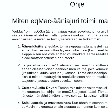
Ohje
Miten eqMac-ääniajuri toimii 
"eqMac" on macOS:n äänen taajuuskorjainsovellus, jonka avulla
säätää äänen ulostuloa mieltymystensä mukaan. Ymmärtääkse
ääniohjaimen ja miten se toimii, selvitetään se tarkemmin:
Äänenkäsittely:
eqMac toimii sieppaamalla järjestelmäs
ennen kuin se saavuttaa fyysisen ulostulon (kaiuttimet t
sieppauksen ansiosta eqMac voi muokata ääntä reaaliaik
ekvalisaattoriasetusten perusteella.
Järjestelmän äänitie:
Oletusarvoisesti macOS reitittää 
äänen oletusarvoisen ääniohjaimen kautta, joka kommunik
(kaiuttimet, kuulokkeet jne.) kanssa. Tämä oletusäänipol
sisällä mitään määräyksiä reaaliaikaiseen äänen muokk
taajuuskorjausasetusten soveltamiseen.
Custom Audio Driver:
Tämän rajoituksen voittamiseks
mukautetun ääniohjaimen macOS-järjestelmääsi. Tämä ajur
järjestelmän äänilähtöjen ja fyysisen äänilaitteiston välillä
Salakuuntelu ja muuttaminen:
Kun ääntä toistetaan m
eqMacin mukautettu ohjain sieppaa sen ennen kuin se s