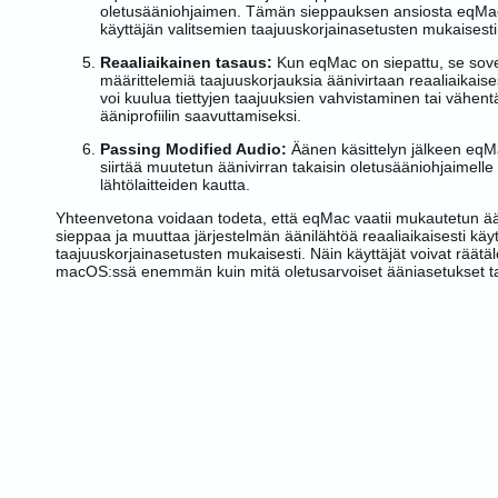
oletusääniohjaimen. Tämän sieppauksen ansiosta eqMa
käyttäjän valitsemien taajuuskorjainasetusten mukaisesti
Reaaliaikainen tasaus:
Kun eqMac on siepattu, se sove
määrittelemiä taajuuskorjauksia äänivirtaan reaaliaikaises
voi kuulua tiettyjen taajuuksien vahvistaminen tai vähen
ääniprofiilin saavuttamiseksi.
Passing Modified Audio:
Äänen käsittelyn jälkeen eqM
siirtää muutetun äänivirran takaisin oletusääniohjaimelle 
lähtölaitteiden kautta.
Yhteenvetona voidaan todeta, että eqMac vaatii mukautetun ää
sieppaa ja muuttaa järjestelmän äänilähtöä reaaliaikaisesti käy
taajuuskorjainasetusten mukaisesti. Näin käyttäjät voivat räät
macOS:ssä enemmän kuin mitä oletusarvoiset ääniasetukset ta