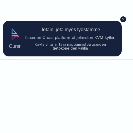
Jotain, jota myös työstämme
Ilmainen Cross-platform-ohjelmiston KVM-kytkin
Käytä yhtä hiirtä ja näppäimistöä useiden
Cursr
tietokoneiden välillä
Ota yhteyttä