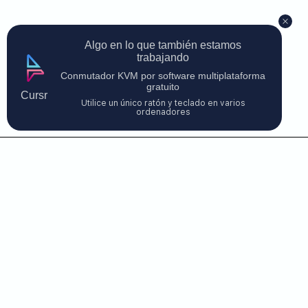
Algo en lo que también estamos
trabajando
Conmutador KVM por software multiplataforma
gratuito
Cursr
Utilice un único ratón y teclado en varios
ordenadores
Contacte con nosotros