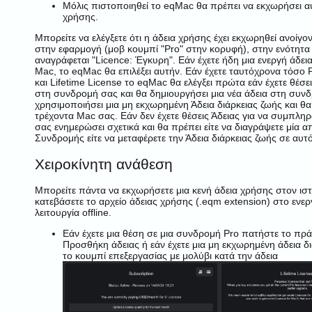
Μόλις πιστοποιηθεί το eqMac θα πρέπει να εκχωρήσει α
χρήσης.
Μπορείτε να ελέγξετε ότι η άδεια χρήσης έχει εκχωρηθεί ανοίγο
στην εφαρμογή (μοβ κουμπί "Pro" στην κορυφή), στην ενότητα
αναγράφεται "Licence: Έγκυρη". Εάν έχετε ήδη μια ενεργή άδει
Mac, το eqMac θα επιλέξει αυτήν. Εάν έχετε ταυτόχρονα τόσο 
και Lifetime License το eqMac θα ελέγξει πρώτα εάν έχετε θέσε
στη συνδρομή σας και θα δημιουργήσει μια νέα άδεια στη συνδ
χρησιμοποιήσει μια μη εκχωρημένη Άδεια διάρκειας ζωής και θ
τρέχοντα Mac σας. Εάν δεν έχετε θέσεις Άδειας για να συμπλη
σας ενημερώσει σχετικά και θα πρέπει είτε να διαγράψετε μία απ
Συνδρομής είτε να μεταφέρετε την Άδεια διάρκειας ζωής σε αυτ
Χειροκίνητη ανάθεση
Μπορείτε πάντα να εκχωρήσετε μια κενή άδεια χρήσης στον ισ
κατεβάσετε το αρχείο άδειας χρήσης (.eqm extension) στο ενε
λειτουργία offline.
Εάν έχετε μια θέση σε μια συνδρομή Pro πατήστε το πρ
Προσθήκη άδειας ή εάν έχετε μια μη εκχωρημένη άδεια δ
το κουμπί επεξεργασίας με μολύβι κατά την άδεια