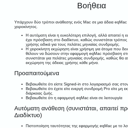
Βοήθεια
Υπάρχουν δύο τρόποι ανάθεσης ενός Mac σε μια άδεια eqMac 
χειροκίνητος.
Η αυτόματη είναι η ευκολότερη επιλογή, αλλά απαιτεί η
έχει πρόσβαση στο διαδίκτυο, καθώς συνιστάται τρόπος
χρήσης ειδικά για τους πελάτες μηνιαίας συνδρομής.
Η χειροκίνητη εκχώρηση είναι χρήσιμη για άτομα που δε
θέλουν να δώσουν στην εφαρμογή eqMac πρόσβαση στο 
συνιστάται για πελάτες μηνιαίας συνδρομής, καθώς θα α
εκχώρηση της άδειας χρήσης κάθε μήνα.
Προαπαιτούμενα
Βεβαιωθείτε ότι είστε
Signed-in
στο λογαριασμό σας στον
Βεβαιωθείτε ότι έχετε είτε ενεργή συνδρομή Pro είτε μη 
διάρκειας ζωής.
Βεβαιωθείτε ότι η εφαρμογή eqMac είναι σε λειτουργία
Αυτόματη ανάθεση (συνιστάται, απαιτεί π
Διαδίκτυο)
Πιστοποίηση ταυτότητας της εφαρμογής eqMac με το λ