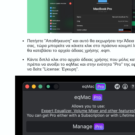
Πατήστε "Αποθήκευση" και αυτό θα εκχωρήσει την Άδει
σας, τώρα μπορείτε να κάνετε κλικ στο πράσινο κουμπί 
θα κατεβάσει το αρχείο άδειας χρήσης .eqm.
Κάντε διπλό κλικ στο αρχείο άδειας χρήσης που μόλις κα
πρέπει να ανοίξει το eqMac και στην ενότητα "Pro" της 
να δείτε "License: Έγκυρη".