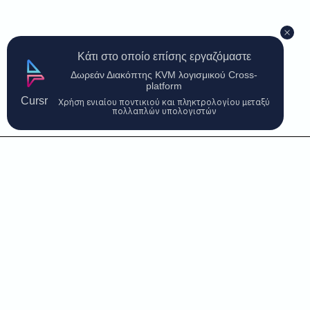
Κάτι στο οποίο επίσης εργαζόμαστε
Δωρεάν Διακόπτης KVM λογισμικού Cross-
platform
Cursr
Χρήση ενιαίου ποντικιού και πληκτρολογίου μεταξύ
πολλαπλών υπολογιστών
Επικοινωνήστε μαζί μας