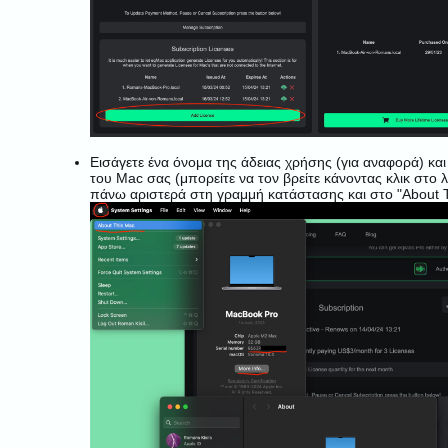
Εισάγετε ένα όνομα της άδειας χρήσης (για αναφορά) και
του Mac σας (μπορείτε να τον βρείτε κάνοντας κλικ στο
πάνω αριστερά στη γραμμή κατάστασης και στο "About T