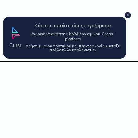
Κάτι στο οποίο επίσης εργαζόμαστε
Δωρεάν Διακόπτης KVM λογισμικού Cross-
platform
Cursr
Χρήση ενιαίου ποντικιού και πληκτρολογίου μεταξύ
πολλαπλών υπολογιστών
Επικοινωνήστε μαζί μας