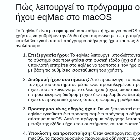
Πώς λειτουργεί το πρόγραμμα 
ήχου eqMac στο macOS
Το "eqMac" είναι μια εφαρμογή ισοσταθμιστή ήχου για macOS 
χρήστες να ρυθμίζουν την έξοδο ήχου σύμφωνα με τις προτιμήσε
καταλάβετε γιατί απαιτεί πρόγραμμα οδήγησης ήχου και πώς λει
αναλύσουμε:
Επεξεργασία ήχου:
Το eqMac λειτουργεί υποκλέπτοντα
το σύστημά σας πριν φτάσει στη φυσική έξοδο (ηχεία ή α
υποκλοπή επιτρέπει στο eqMac να τροποποιεί τον ήχο 
με βάση τις ρυθμίσεις ισοσταθμιστή του χρήστη.
Διαδρομή ήχου συστήματος:
Από προεπιλογή, το mac
τον ήχο του συστήματος μέσω ενός προεπιλεγμένου π
ήχου που επικοινωνεί με το υλικό ήχου (ηχεία, ακουστικά
η προεπιλεγμένη διαδρομή ήχου δεν περιλαμβάνει διατάξε
ήχου σε πραγματικό χρόνο, όπως η εφαρμογή ρυθμίσεω
Προσαρμοσμένος οδηγός ήχου:
Για να ξεπεραστεί αυτ
eqMac εγκαθιστά ένα προσαρμοσμένο πρόγραμμα οδήγ
σύστημα macOS. Αυτό το πρόγραμμα οδήγησης λειτουργ
μεταξύ της εξόδου ήχου του συστήματος και του φυσικού
Υποκλοπή και τροποποίηση:
Όταν αναπαράγεται ήχο
macOS, το προσαρμοσμένο πρόγραμμα οδήγησης του eq