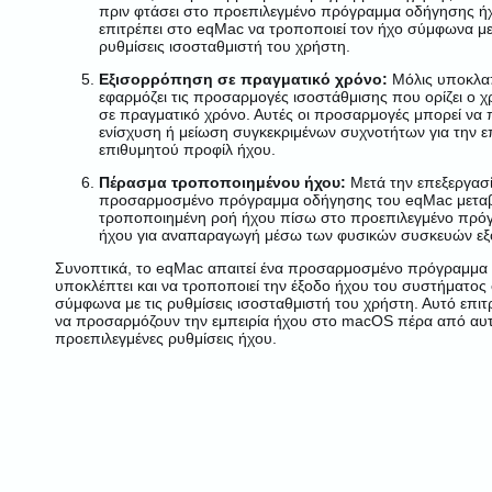
πριν φτάσει στο προεπιλεγμένο πρόγραμμα οδήγησης ήχ
επιτρέπει στο eqMac να τροποποιεί τον ήχο σύμφωνα με 
ρυθμίσεις ισοσταθμιστή του χρήστη.
Εξισορρόπηση σε πραγματικό χρόνο:
Μόλις υποκλαπ
εφαρμόζει τις προσαρμογές ισοστάθμισης που ορίζει ο 
σε πραγματικό χρόνο. Αυτές οι προσαρμογές μπορεί να
ενίσχυση ή μείωση συγκεκριμένων συχνοτήτων για την ε
επιθυμητού προφίλ ήχου.
Πέρασμα τροποποιημένου ήχου:
Μετά την επεξεργασί
προσαρμοσμένο πρόγραμμα οδήγησης του eqMac μεταβι
τροποποιημένη ροή ήχου πίσω στο προεπιλεγμένο πρό
ήχου για αναπαραγωγή μέσω των φυσικών συσκευών εξ
Συνοπτικά, το eqMac απαιτεί ένα προσαρμοσμένο πρόγραμμα 
υποκλέπτει και να τροποποιεί την έξοδο ήχου του συστήματος
σύμφωνα με τις ρυθμίσεις ισοσταθμιστή του χρήστη. Αυτό επιτ
να προσαρμόζουν την εμπειρία ήχου στο macOS πέρα από αυ
προεπιλεγμένες ρυθμίσεις ήχου.