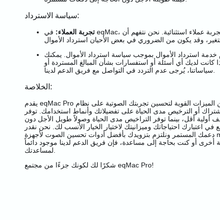
سياسة الاسترداد:
تجربة العملاء:
في eqMac، نسعى جاهدين لتقديم تجربة عملاء استثنائية. نحن نتفهم أن
خدمة استرداد الأموال بموجب سياسة استرداد الأموال. يمكنك
ذا كانت لديك أي أسئلة أو استفسارات بشأن المبالغ المستردة أو
سياساتنا، يُرجى عدم التردد في التواصل مع فريق الدعم لدينا.
الخلاصة:
يقدم eqMac Pro مجموعة من الميزات القوية لتحسين تجربتك الصوتية على نظام macOS.
اشتراك أو الترخيص مدى الحياة على تفضيلاتك وأنماط استخدامك. توفر
ف أولية أقل، بينما توفر التراخيص مدى الحياة وصولاً طويل الأجل دون
ي اعتبارك احتياجاتك وميزانيتك لاختيار الخيار الأنسب لك. نحن نقدر
دعمك المستمر ونلتزم بتزويدك بأفضل أدوات تحسين الصوت لأجهزة macOS الخاصة بك. إذا
 أخرى أو كنت بحاجة إلى مساعدة، فإن فريق الدعم لدينا موجود دائماً
لمساعدتك.
شكرًا لك لكونك جزءًا من مجتمع eqMac Pro!