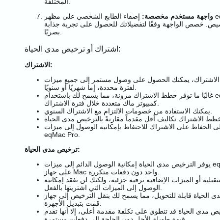
المختلفة.
واجهة مستخدم مخصصة:
إضفاء الطابع الشخصي على مظهر eqMac مع ألوان واجهة
صيص. خصص الواجهة وفقًا لتفضيلاتك للحصول على تجربة جذابة
بصريًا.
اشتراك أو ترخيص مدى الحياة:
الاشتراك:
اشتراك، يمكنك الحصول على وصول مستمر إلى جميع ميزات eqMac Pro
لفترة محددة، إما شهريًا أو سنويًا.
غالبًا ما توفر خطط الاشتراك مرونة، مما يسمح لك باستخدام eqMac Pro على أجهزة
كمبيوتر ماك متعددة خلال فترة الاشتراك.
يمكنك الاستفادة من خصومات الالتزام مع الاشتراك السنوي.
ى الحفاظ على الاشتراك للاحتفاظ بإمكانية الوصول إلى ميزات
eqMac Pro.
ترخيص مدى الحياة:
يوفر الترخيص مدى الحياة إمكانية الوصول الدائم إلى ميزات eqMac Pro المتوفرة حاليًا
على جهاز Mac واحد دون دفعات متكررة.
قبلية أو الميزات الإضافية ترقية جزئية، ولكنك لن تفقد إمكانية
الوصول إلى الميزات التي اشتريتها بالفعل.
الحياة قابلة للتحويل، مما يسمح لك بنقل الترخيص إلى جهاز Mac آخر إذا
قمت بتبديل الأجهزة.
ص مدى الحياة قد تنطوي على تكلفة مقدمة أعلى، إلا أنها تقدم
قيمة طويلة الأجل دون الحاجة إلى دفعات مستمرة.