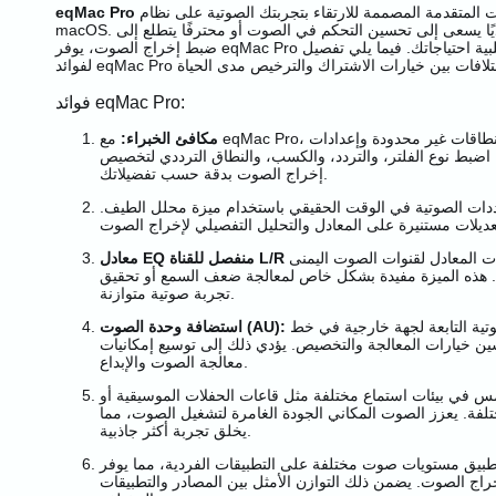
مجموعة من الميزات المتقدمة المصممة للارتقاء بتجربتك الصوتية على نظام
eqMac Pro
macOS. سواء كنت مستخدمًا عاديًا يسعى إلى تحسين التحكم في الصوت أو محترفًا يتطلع إلى
ضبط إخراج الصوت، يوفر eqMac Pro مجموعة من الأدوات لتلبية احتياجاتك. فيما يلي تفصيل
فوائد eqMac Pro:
مكافئ الخبراء:
مع eqMac Pro، أطلق العنان لنطاقات غير محدودة وإعدادات EQQ
 اضبط نوع الفلتر، والتردد، والكسب، والنطاق الترددي لتخصيص
إخراج الصوت بدقة حسب تفضيلاتك.
دات الصوتية في الوقت الحقيقي باستخدام ميزة محلل الطيف.
المعادل لقنوات الصوت اليمنى
هذه الميزة مفيدة بشكل خاص لمعالجة ضعف السمع أو تحقيق
تجربة صوتية متوازنة.
قم بدمج المؤثرات الصوتية التابعة لجهة خارجية في خط
استضافة وحدة الصوت (AU):
ين خيارات المعالجة والتخصيص. يؤدي ذلك إلى توسيع إمكانيات
معالجة الصوت والإبداع.
س في بيئات استماع مختلفة مثل قاعات الحفلات الموسيقية أو
لفة. يعزز الصوت المكاني الجودة الغامرة لتشغيل الصوت، مما
يخلق تجربة أكثر جاذبية.
بيق مستويات صوت مختلفة على التطبيقات الفردية، مما يوفر
إخراج الصوت. يضمن ذلك التوازن الأمثل بين المصادر والتطبيقات